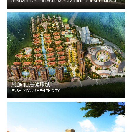
SONGZI CITY "JIESI PASTORAL" BEAUTIFUL RURAL DEMONSTRATION FILM CONSTRUCTION PROJECT
恩施·仙居健康城
ENSHI·XIANJU HEALTH CITY