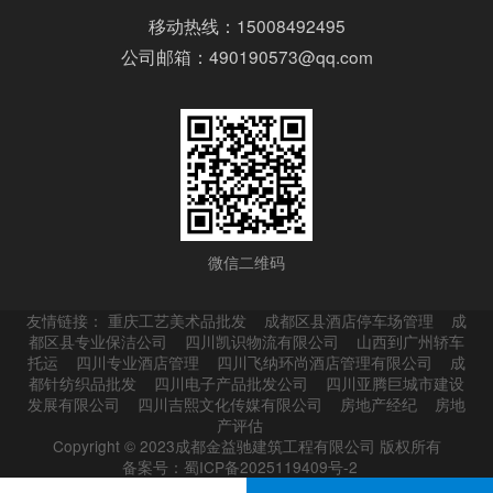
移动热线：15008492495
公司邮箱：490190573@qq.com
微信二维码
友情链接：
重庆工艺美术品批发
成都区县酒店停车场管理
成
都区县专业保洁公司
四川凯识物流有限公司
山西到广州轿车
托运
四川专业酒店管理
四川飞纳环尚酒店管理有限公司
成
都针纺织品批发
四川电子产品批发公司
四川亚腾巨城市建设
发展有限公司
四川吉熙文化传媒有限公司
房地产经纪
房地
产评估
Copyright © 2023成都金益驰建筑工程有限公司 版权所有
备案号：蜀ICP备2025119409号-2