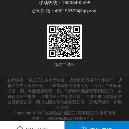
移动热线：15008492495
公司邮箱：490190573@qq.com
微信二维码
友情链接：
重庆工艺美术品批发
成都区县酒店停车场管理
成
都区县专业保洁公司
四川凯识物流有限公司
山西到广州轿车
托运
四川专业酒店管理
四川飞纳环尚酒店管理有限公司
成
都针纺织品批发
四川电子产品批发公司
四川亚腾巨城市建设
发展有限公司
四川吉熙文化传媒有限公司
房地产经纪
房地
产评估
Copyright © 2023成都金益驰建筑工程有限公司 版权所有
备案号：蜀ICP备2025119409号-2